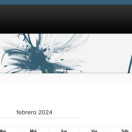
febrero 2024
Mar
Mié
Jue
Vie
Sáb