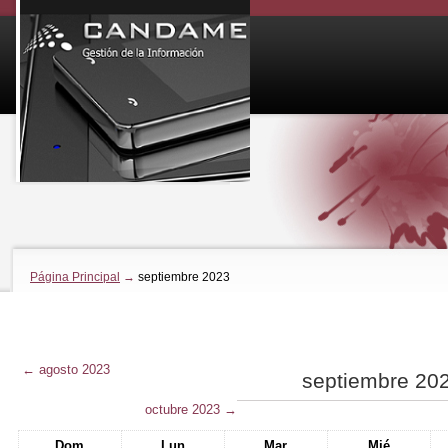
Página Principal
→
septiembre 2023
←
agosto 2023
septiembre 20
octubre 2023
→
Dom
Lun
Mar
Mié